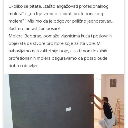
Ukoliko se pitate, „zašto angažovati profesionalnog
molera“ ili „da li je vredno izabrati profesionalnog
molera?“ Mislimo da je odgovor prilično jednostavan…
Radimo fantastičan posao!
Moleraj Beograd, pomaže vlasnicima kuća i poslovnih
objekata da stvore prostore koje zaista vole. Mi
nabavljamo najkvalitetnije boje, a sa timom lokalnih
profesionalnih molera osiguravamo da posao bude
dobro obavljen.