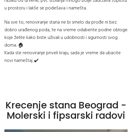
razliku od drvene, pvc stolarija mnogo bolje zadržava toplotu
u prostoru i lakše se podešava i namešta.
Na sve to, renoviranje stana ne bi smelo da prođe ni bez
dobro urađenog poda, te na vreme odaberite podne obloge
koje želite kako biste uživali u udobnosti i sigurnosti svog
doma. 🏠
Kada ste renoviranje priveli kraju, sada je vreme da ubacite
novi nameštaj. ✔️
Krecenje stana Beograd -
Molerski i fipsarski radovi