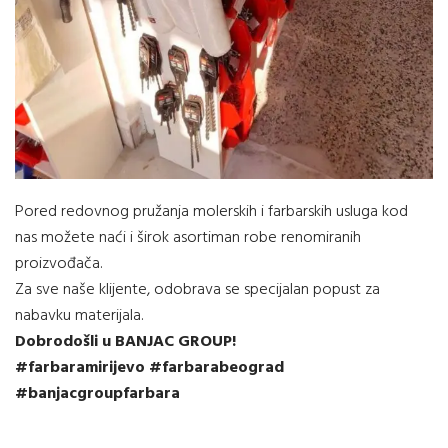
Pored redovnog pružanja molerskih i farbarskih usluga kod
nas možete naći i širok asortiman robe renomiranih
proizvođača.
Za sve naše klijente, odobrava se specijalan popust za
nabavku materijala.
Dobrodošli u BANJAC GROUP!
#farbaramirijevo #farbarabeograd
#banjacgroupfarbara