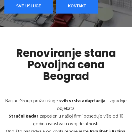
SVE USLUGE
KONTAKT
Renoviranje stana
Povoljna cena
Beograd
Banjac Group pruža usluge
svih vrsta adaptacija
i izgradnje
objekata.
Stručni kadar
zaposlen u našoj firmi poseduje više od 10
godina iskustva u ovoj delatnosti.
Ono što nas izdvaja od konkurencije jeste
Kvalitet i Brzina
.