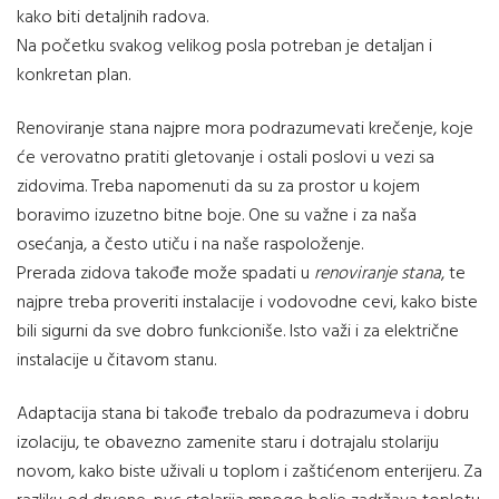
kako biti detaljnih radova.
Na početku svakog velikog posla potreban je detaljan i
konkretan plan.
Renoviranje stana najpre mora podrazumevati krečenje, koje
će verovatno pratiti gletovanje i ostali poslovi u vezi sa
zidovima. Treba napomenuti da su za prostor u kojem
boravimo izuzetno bitne boje. One su važne i za naša
osećanja, a često utiču i na naše raspoloženje.
Prerada zidova takođe može spadati u
renoviranje stana
, te
najpre treba proveriti instalacije i vodovodne cevi, kako biste
bili sigurni da sve dobro funkcioniše. Isto važi i za električne
instalacije u čitavom stanu.
Adaptacija stana bi takođe trebalo da podrazumeva i dobru
izolaciju, te obavezno zamenite staru i dotrajalu stolariju
novom, kako biste uživali u toplom i zaštićenom enterijeru. Za