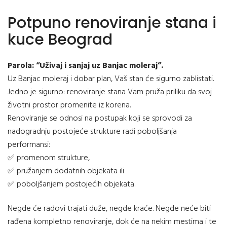
Potpuno renoviranje stana i
kuce Beograd
Parola: “Uživaj i sanjaj uz Banjac moleraj”.
Uz Banjac moleraj i dobar plan, Vaš stan će sigurno zablistati.
Jedno je sigurno: renoviranje stana Vam pruža priliku da svoj
životni prostor promenite iz korena.
Renoviranje se odnosi na postupak koji se sprovodi za
nadogradnju postojeće strukture radi poboljšanja
performansi:
✅ promenom strukture,
✅ pružanjem dodatnih objekata ili
✅ poboljšanjem postojećih objekata.
Negde će radovi trajati duže, negde kraće. Negde neće biti
rađena kompletno renoviranje, dok će na nekim mestima i te